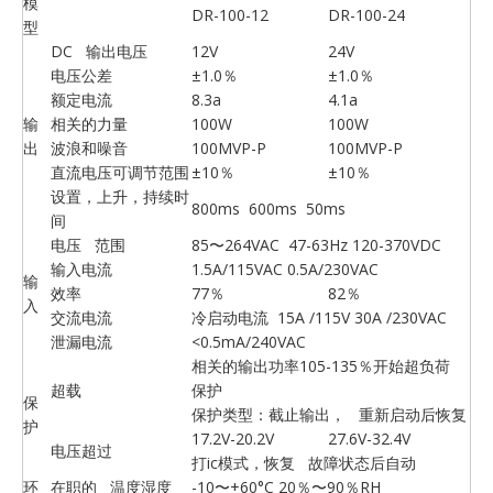
模
DR-100-12
DR-100-24
型
DC 输出电压
12V
24V
电压公差
±1.0％
±1.0％
额定电流
8.3a
4.1a
输
相关的力量
100W
100W
出
波浪和噪音
100MVP-P
100MVP-P
直流电压可调节范围
±10％
±10％
设置，上升，持续时
800ms 600ms 50ms
间
电压 范围
85〜264VAC 47-63Hz 120-370VDC
输入电流
1.5A/115VAC 0.5A/230VAC
输
效率
77％
82％
入
交流电流
冷启动电流 15A /115V 30A /230VAC
泄漏电流
<0.5mA/240VAC
相关的输出功率105-135％开始超负荷
超载
保护
保
保护类型：截止输出， 重新启动后恢复
护
17.2V-20.2V
27.6V-32.4V
电压超过
打ic模式，恢复 故障状态后自动
环
在职的 温度湿度
-10〜+60°C 20％〜90％RH