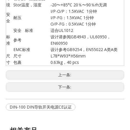
境
Stor温度，湿度
-20〜+85°C 20％〜90％rh无调
I/P-O/P：1.5KVAC 1分钟
安
耐压
I/P-FG：1.5KVAC 1分钟
全
O/P-FG：0.5KVAC 1分钟
安全 标准
适合UL1012
标
设计请参阅GB4943，UL60950，
参考
准
EN60950
EMC标准
设计参考GB9254，EN55022 A类A类
尺
尺寸
L78*W93*H56mm
寸
包裹
0.63kg，40 pcs
上一条:
下一条:
DIN-100 DIN导轨开关电源CE认证